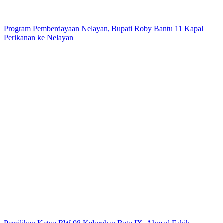
Program Pemberdayaan Nelayan, Bupati Roby Bantu 11 Kapal
Perikanan ke Nelayan
Pemilihan Ketua RW 08 Kelurahan Batu IX, Ahmad Fakih