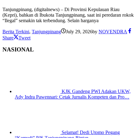
Tanjungpinang, (digitalnews) – Di Provinsi Kepulauan Riau
(Kepri), bahkan di Ibukota Tanjungpinang, saat ini peredaran rokok
“Ilegal” semakin tak terbendung. Selain harganya
Berita Terkini
,
Tanjungpinang
July 29, 2026
by
NOVENDRA
Share
Tweet
NASIONAL
KJK Gandeng PWI Adakan UKW,
Ady Indra Pawennari: Cetak Jurnalis Kompeten dan Pro…
Selamat! Dedi Utomo Pegang
“Kemudi” PJS Tanjungpinang-Bintan