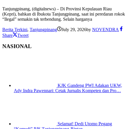
Tanjungpinang, (digitalnews) – Di Provinsi Kepulauan Riau
(Kepri), bahkan di Ibukota Tanjungpinang, saat ini peredaran rokok
“Ilegal” semakin tak terbendung. Selain harganya
Berita Terkini
,
Tanjungpinang
July 29, 2026
by
NOVENDRA
Share
Tweet
NASIONAL
KJK Gandeng PWI Adakan UKW,
Ady Indra Pawennari: Cetak Jurnalis Kompeten dan Pro…
Selamat! Dedi Utomo Pegang
“Kemudi” PJS Tanjungpinang-Bintan