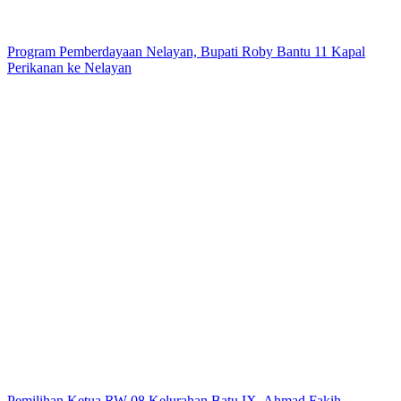
Program Pemberdayaan Nelayan, Bupati Roby Bantu 11 Kapal
Perikanan ke Nelayan
Pemilihan Ketua RW 08 Kelurahan Batu IX, Ahmad Fakih