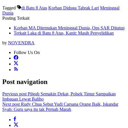
Tagged
di Batu 8 Atas
Korban Diduga Tabrak Lari
Meninggal
Dunia
Posting Terkait
Korban MA Ditemukan Meninggal Dunia, Ops SAR Ditutup
Terkait Laka di Batu 8 Atas, Kanit: Masih Penyelidikan
by
NOVENDRA
Follow Us On
Post navigation
Previous post
Pilgub Semakin Dekat, Polsek Timur Sampaikan
Imbauan Lewat Baliho
Next post
Rudy Chua Sebut Yudi Carsana Orang Baik, Iskandar
Syah: Guru saya itu tak Pernah Marah