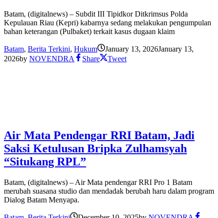
Batam, (digitalnews) – Subdit III Tipidkor Ditkrimsus Polda
Kepulauan Riau (Kepri) kabarnya sedang melakukan pengumpulan
bahan keterangan (Pulbaket) terkait kasus dugaan klaim
Batam
,
Berita Terkini
,
Hukum
January 13, 2026
January 13,
2026
by
NOVENDRA
Share
Tweet
Air Mata Pendengar RRI Batam, Jadi
Saksi Ketulusan Bripka Zulhamsyah
“Situkang RPL”
Batam, (digitalnews) – Air Mata pendengar RRI Pro 1 Batam
merubah suasana studio dan mendadak berubah haru dalam program
Dialog Batam Menyapa.
Batam
,
Berita Terkini
December 10, 2025
by
NOVENDRA