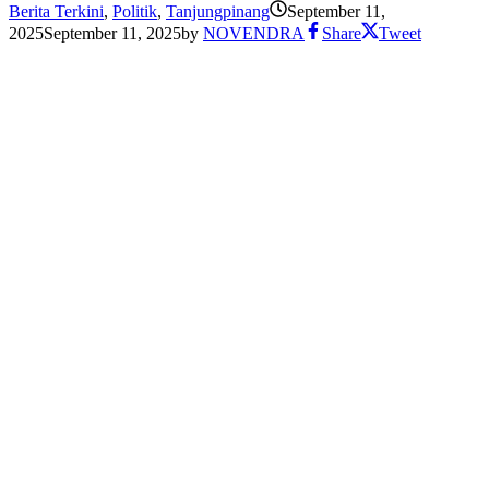
Berita Terkini
,
Politik
,
Tanjungpinang
September 11,
2025
September 11, 2025
by
NOVENDRA
Share
Tweet