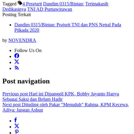
Tagged
4 Perajurit
Dandim 0315/Bintan:
Terimakasih
Dedikasinya
TNI AD Purnawirawan
Posting Terkait
Dandim 0315/Bintan: Prajurit TNI dan PNS Netral Pada
Pilkada 2020
by
NOVENDRA
Follow Us On
Post navigation
Previous post
Hari ini Dipanggil KPK, Bobby Jayanto Hanya
Sebagai Saksi dan Belum Hadir
Next post
Dituding oleh Pakar “Menuduh” Rahma, KPM Kecewa,
Adiya: Jangan Asbun