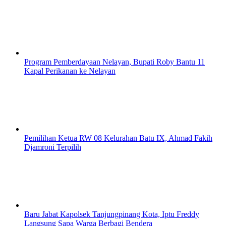
Program Pemberdayaan Nelayan, Bupati Roby Bantu 11
Kapal Perikanan ke Nelayan
Pemilihan Ketua RW 08 Kelurahan Batu IX, Ahmad Fakih
Djamroni Terpilih
Baru Jabat Kapolsek Tanjungpinang Kota, Iptu Freddy
Langsung Sapa Warga Berbagi Bendera