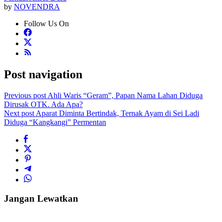
by
NOVENDRA
Follow Us On
Post navigation
Previous post
Ahli Waris “Geram”, Papan Nama Lahan Diduga
Dirusak OTK. Ada Apa?
Next post
Aparat Diminta Bertindak, Ternak Ayam di Sei Ladi
Diduga “Kangkangi” Permentan
Jangan Lewatkan