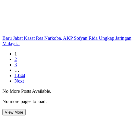
Baru Jabat Kasat Res Narkoba, AKP Sofyan Rida Ungkap Jaringan
Malaysia
1
2
3
…
1,044
Next
No More Posts Available.
No more pages to load.
View More