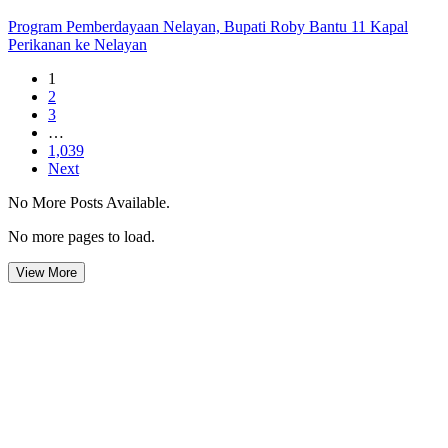
Program Pemberdayaan Nelayan, Bupati Roby Bantu 11 Kapal
Perikanan ke Nelayan
1
2
3
…
1,039
Next
No More Posts Available.
No more pages to load.
View More