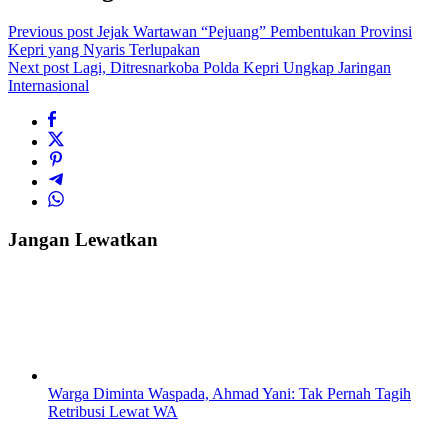
Previous post
Jejak Wartawan “Pejuang” Pembentukan Provinsi
Kepri yang Nyaris Terlupakan
Next post
Lagi, Ditresnarkoba Polda Kepri Ungkap Jaringan
Internasional
Jangan Lewatkan
Warga Diminta Waspada, Ahmad Yani: Tak Pernah Tagih
Retribusi Lewat WA