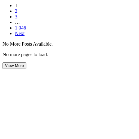
1
2
3
…
1,046
Next
No More Posts Available.
No more pages to load.
View More