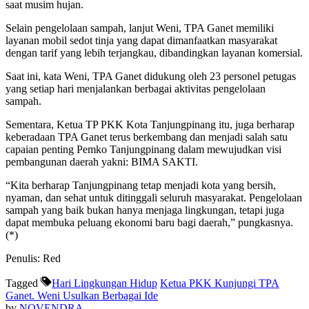
saat musim hujan.
Selain pengelolaan sampah, lanjut Weni, TPA Ganet memiliki
layanan mobil sedot tinja yang dapat dimanfaatkan masyarakat
dengan tarif yang lebih terjangkau, dibandingkan layanan komersial.
Saat ini, kata Weni, TPA Ganet didukung oleh 23 personel petugas
yang setiap hari menjalankan berbagai aktivitas pengelolaan
sampah.
Sementara, Ketua TP PKK Kota Tanjungpinang itu, juga berharap
keberadaan TPA Ganet terus berkembang dan menjadi salah satu
capaian penting Pemko Tanjungpinang dalam mewujudkan visi
pembangunan daerah yakni: BIMA SAKTI.
“Kita berharap Tanjungpinang tetap menjadi kota yang bersih,
nyaman, dan sehat untuk ditinggali seluruh masyarakat. Pengelolaan
sampah yang baik bukan hanya menjaga lingkungan, tetapi juga
dapat membuka peluang ekonomi baru bagi daerah,” pungkasnya.
(*)
Penulis: Red
Tagged
Hari Lingkungan Hidup
Ketua PKK Kunjungi TPA
Ganet. Weni Usulkan Berbagai Ide
by
NOVENDRA