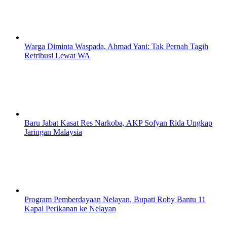
Warga Diminta Waspada, Ahmad Yani: Tak Pernah Tagih
Retribusi Lewat WA
Baru Jabat Kasat Res Narkoba, AKP Sofyan Rida Ungkap
Jaringan Malaysia
Program Pemberdayaan Nelayan, Bupati Roby Bantu 11
Kapal Perikanan ke Nelayan