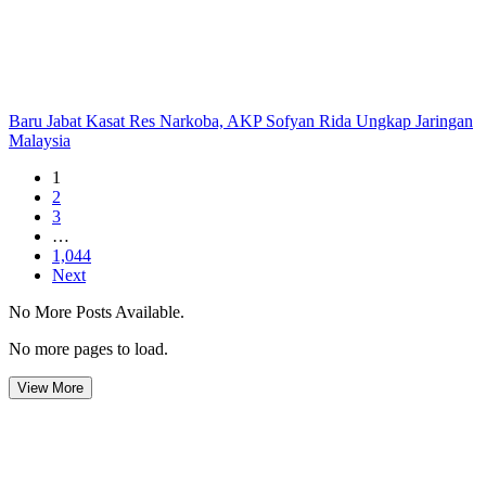
Baru Jabat Kasat Res Narkoba, AKP Sofyan Rida Ungkap Jaringan
Malaysia
1
2
3
…
1,044
Next
No More Posts Available.
No more pages to load.
View More