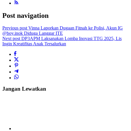
Post navigation
Previous post
Vinna Laporkan Dugaan Fitnah ke Polisi, Akun IG
@boy.inok Diduga Langgar ITE
Next post
DP3APM Laksanakan Lomba Inovasi TTG 2025, Lis
Ingin Kreatifitas Anak Tersalurkan
Jangan Lewatkan