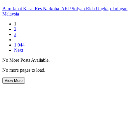
Baru Jabat Kasat Res Narkoba, AKP Sofyan Rida Ungkap Jaringan
Malaysia
1
2
3
…
1,044
Next
No More Posts Available.
No more pages to load.
View More