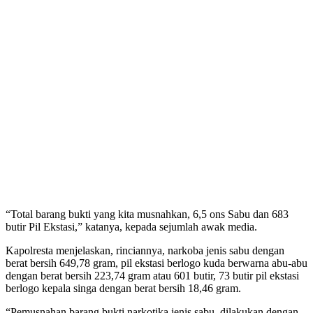
“Total barang bukti yang kita musnahkan, 6,5 ons Sabu dan 683
butir Pil Ekstasi,” katanya, kepada sejumlah awak media.
Kapolresta menjelaskan, rinciannya, narkoba jenis sabu dengan
berat bersih 649,78 gram, pil ekstasi berlogo kuda berwarna abu-abu
dengan berat bersih 223,74 gram atau 601 butir, 73 butir pil ekstasi
berlogo kepala singa dengan berat bersih 18,46 gram.
“Pemusnahan barang bukti narkotika jenis sabu, dilakukan dengan