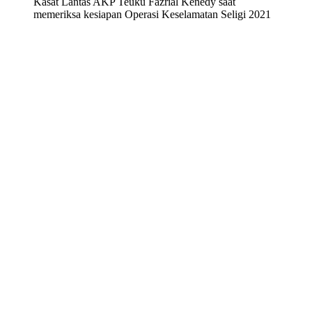
Kasat Lantas AKP Teuku Fazrial Kenedy saat
memeriksa kesiapan Operasi Keselamatan Seligi 2021