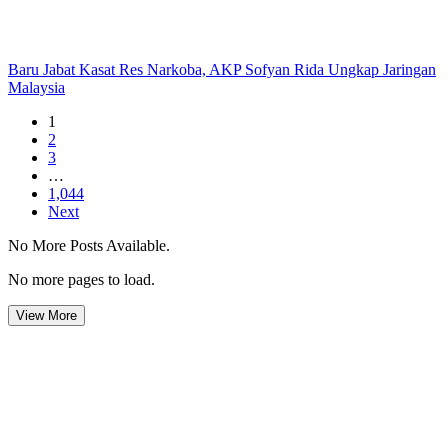
Baru Jabat Kasat Res Narkoba, AKP Sofyan Rida Ungkap Jaringan
Malaysia
1
2
3
…
1,044
Next
No More Posts Available.
No more pages to load.
View More