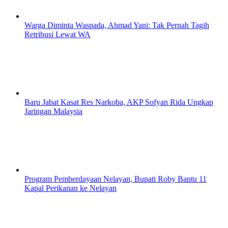
Warga Diminta Waspada, Ahmad Yani: Tak Pernah Tagih
Retribusi Lewat WA
Baru Jabat Kasat Res Narkoba, AKP Sofyan Rida Ungkap
Jaringan Malaysia
Program Pemberdayaan Nelayan, Bupati Roby Bantu 11
Kapal Perikanan ke Nelayan