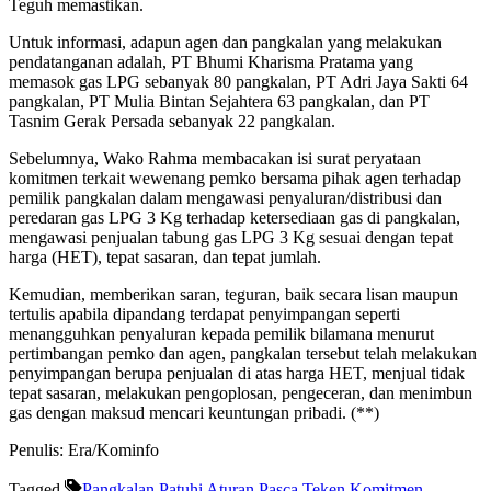
Teguh memastikan.
Untuk informasi, adapun agen dan pangkalan yang melakukan
pendatanganan adalah, PT Bhumi Kharisma Pratama yang
memasok gas LPG sebanyak 80 pangkalan, PT Adri Jaya Sakti 64
pangkalan, PT Mulia Bintan Sejahtera 63 pangkalan, dan PT
Tasnim Gerak Persada sebanyak 22 pangkalan.
Sebelumnya, Wako Rahma membacakan isi surat peryataan
komitmen terkait wewenang pemko bersama pihak agen terhadap
pemilik pangkalan dalam mengawasi penyaluran/distribusi dan
peredaran gas LPG 3 Kg terhadap ketersediaan gas di pangkalan,
mengawasi penjualan tabung gas LPG 3 Kg sesuai dengan tepat
harga (HET), tepat sasaran, dan tepat jumlah.
Kemudian, memberikan saran, teguran, baik secara lisan maupun
tertulis apabila dipandang terdapat penyimpangan seperti
menangguhkan penyaluran kepada pemilik bilamana menurut
pertimbangan pemko dan agen, pangkalan tersebut telah melakukan
penyimpangan berupa penjualan di atas harga HET, menjual tidak
tepat sasaran, melakukan pengoplosan, pengeceran, dan menimbun
gas dengan maksud mencari keuntungan pribadi. (**)
Penulis: Era/Kominfo
Tagged
Pangkalan Patuhi Aturan
Pasca Teken Komitmen