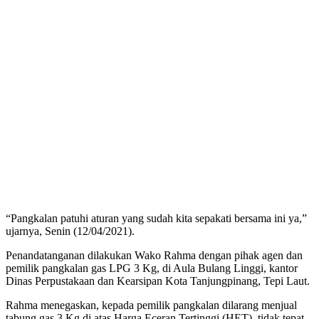
“Pangkalan patuhi aturan yang sudah kita sepakati bersama ini ya,”
ujarnya, Senin (12/04/2021).
Penandatanganan dilakukan Wako Rahma dengan pihak agen dan
pemilik pangkalan gas LPG 3 Kg, di Aula Bulang Linggi, kantor
Dinas Perpustakaan dan Kearsipan Kota Tanjungpinang, Tepi Laut.
Rahma menegaskan, kepada pemilik pangkalan dilarang menjual
tabung gas 3 Kg di atas Harga Eceran Tertinggi (HET), tidak tepat