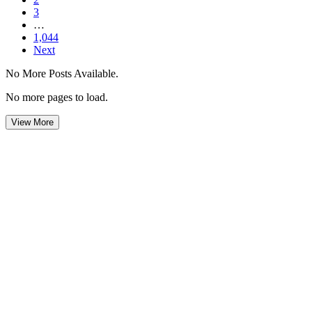
3
…
1,044
Next
No More Posts Available.
No more pages to load.
View More